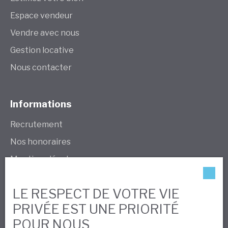
Espace vendeur
Vendre avec nous
Gestion locative
Nous contacter
Informations
Recrutement
Nos honoraires
Mentions légales
Politique de confidentialité
LE RESPECT DE VOTRE VIE
Plan du site
PRIVÉE EST UNE PRIORITÉ
Gérer les cookies
POUR NOUS