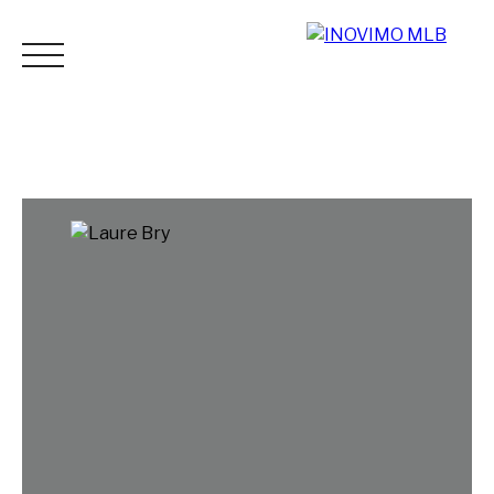
ACCUEIL
ACHETER
LOUER
ESTIMER
VENDR
Espace
Mes
ESTIMATI
vendeur
favoris
ON