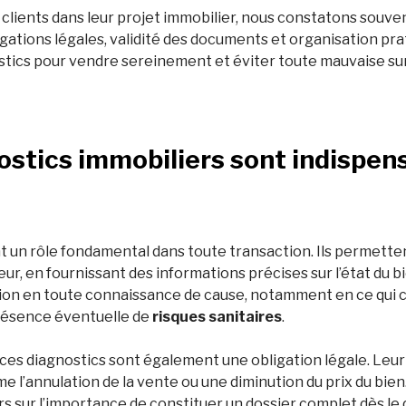
ients dans leur projet immobilier, nous constatons souve
tions légales, validité des documents et organisation prati
stics pour vendre sereinement et éviter toute mauvaise sur
ostics immobiliers sont indispens
nt un rôle fondamental dans toute transaction. Ils permett
eur, en fournissant des informations précises sur l’état du 
sion en toute connaissance de cause, notamment en ce qui 
résence éventuelle de
risques sanitaires
.
, ces diagnostics sont également une obligation légale. Leu
’annulation de la vente ou une diminution du prix du bien.
urs sur l’importance de constituer un dossier complet dès le