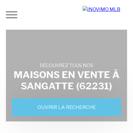
DÉCOUVREZ TOUS NOS
ACCUEIL
ACHETER
LOUER
ESTIMER
VENDR
MAISONS EN VENTE À
SANGATTE (62231)
Espace
Mes
ESTIMATI
vendeur
favoris
ON
OUVRIR LA RECHERCHE
Vente
Location
Neuf