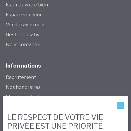
Estimez votre bien
Espace vendeur
Vendre avec nous
Gestion locative
Nous contacter
Informations
Recrutement
Nos honoraires
Mentions légales
Politique de confidentialité
LE RESPECT DE VOTRE VIE
Plan du site
PRIVÉE EST UNE PRIORITÉ
Gérer les cookies