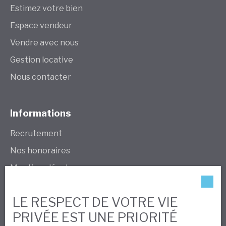
Estimez votre bien
Espace vendeur
Vendre avec nous
Gestion locative
Nous contacter
Informations
Recrutement
Nos honoraires
Mentions légales
Politique de confidentialité
LE RESPECT DE VOTRE VIE
Plan du site
PRIVÉE EST UNE PRIORITÉ
Gérer les cookies