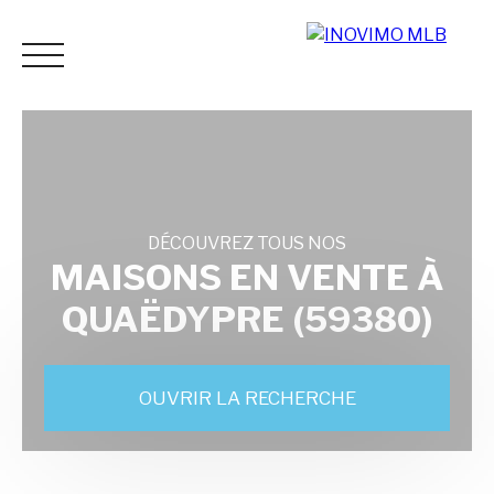
DÉCOUVREZ TOUS NOS
ACCUEIL
ACHETER
LOUER
ESTIMER
VENDR
MAISONS EN VENTE À
QUAËDYPRE (59380)
Espace
Mes
ESTIMATI
vendeur
favoris
ON
OUVRIR LA RECHERCHE
Vente
Location
Neuf