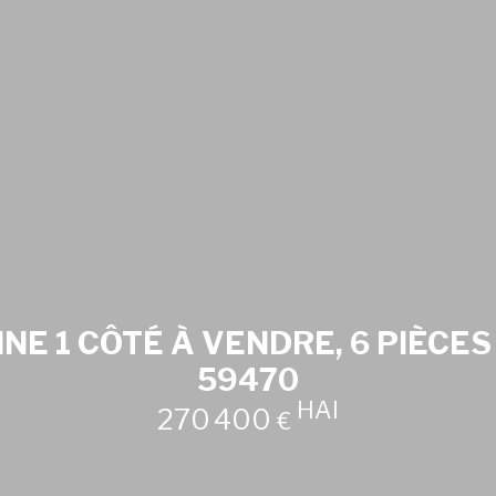
E 1 CÔTÉ À VENDRE, 6 PIÈCE
59470
HAI
270 400
€