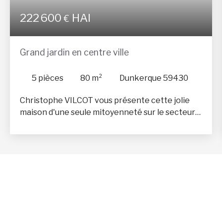
222 600
HAI
€
Grand jardin en centre ville
5
pièces
80
m²
Dunkerque 59430
Christophe VILCOT vous présente cette jolie
maison d'une seule mitoyenneté sur le secteur
de Saint-pol-sur-mer. Une maison qui est unique
de part de son jardin de 900m2 idéalement
exposé et sans vis à vis. Son positionnement en
fait également son atout. Un secteur calme et
recherché! Elle comprend: Au rez-de-chaussée,
une entrée, un séjour ouvert sur cuisine et un
wc. A l'étage nous avons 3 belles chambres, une
salle d'eau et un rangement sur palier. Elle offre
un garage de 47m2 et de nombreux