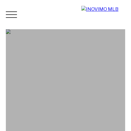
ACCUEIL
ACHETER
LOUER
ESTIMER
VENDR
Espace
Mes
ESTIMATI
vendeur
favoris
ON