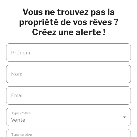
stationnement devant la maison. Vous souhaitez
Vous ne trouvez pas la
visiter cette maison? Contactez Christophe
propriété de vos rêves ?
VILCOT au 07. 82. 22. 22. 08 ou directement sur
sa page facebook: chris vilcot
Créez une alerte !
Prénom
Nom
Email
Type d'offre
Vente
Type de bien