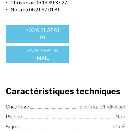
Christel au 06.16.39.37.27
Nora au 06.21.67.01.81
+33 6 21 67 01
81
ENVOYER UN
MAIL
Caractéristiques
techniques
Chauffage
Electrique/Individuel
Piscine
Non
Séjour
21
m²