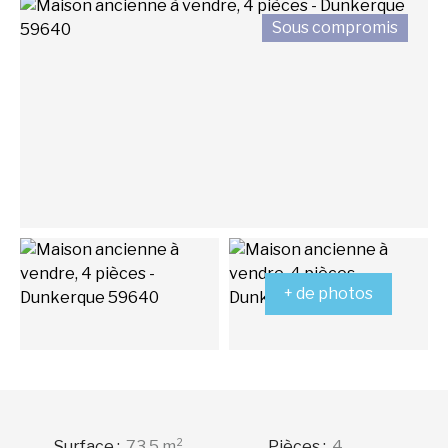
Sous compromis
+ de photos
Surface
:
73.5
m²
Pièces
:
4