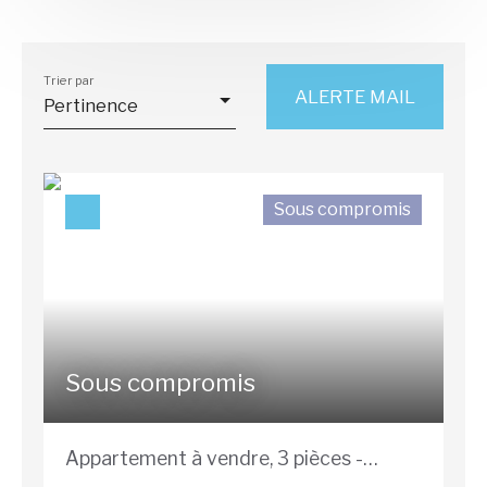
Vente
Location
Neuf
Type de bien
Appartement
Trier par
ALERTE MAIL
Pertinence
Localisation
Gravelines (59820)
Budget max (€)
Sous compromis
Surface min (m²)
RECHERCHER
Sous compromis
Appartement à vendre, 3 pièces -
Gravelines 59820