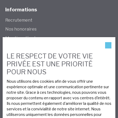
Informations
Recrutement
Nos honoraires
Mentions légales
Politique de confidentialité
LE RESPECT DE VOTRE VIE
Plan du site
PRIVÉE EST UNE PRIORITÉ
Gérer les cookies
POUR NOUS
Propulsé par
Nous utilisons des cookies afin de vous offrir une
expérience optimale et une communication pertinente sur
notre site. Grace à ces technologies, nous pouvons vous
proposer du contenu en rapport avec vos centres d'intérêt.
Ils nous permettent également d'améliorer la qualité de nos
Nous contacter
services et la convivialité de notre site internet. Nous
utiliserons uniquement les données personnelles pour