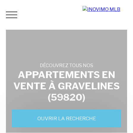
DÉCOUVREZ TOUS NOS
ACCUEIL
ACHETER
LOUER
ESTIMER
VENDR
APPARTEMENTS EN
VENTE À GRAVELINES
Espace
Mes
ESTIMATI
(59820)
vendeur
favoris
ON
OUVRIR LA RECHERCHE