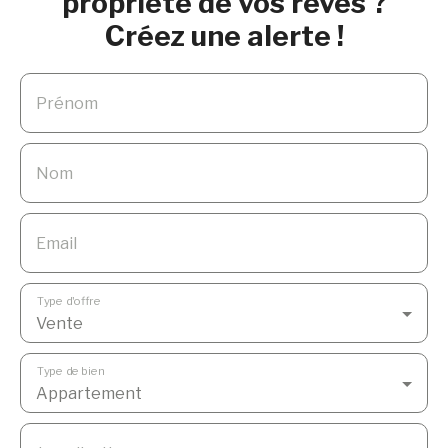
propriété de vos rêves ?
sudProximité immédiate de la plageSecteur
Créez une alerte !
recherchéBien vendu en exclusivité par Pascal
Moreau – Inovimo. Prix : 140000€ Honoraire
agence inclus DPE C et GES A Pour plus
Prénom
d’informations ou organiser une visite,
contactez-nous sans tarder.
Nom
Email
Type d'offre
Vente
Type de bien
Appartement