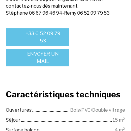
contactez-nous dès maintenant.
Stéphane 06 67 96 46 94-Remy 06 52 09 79 53
+33 6 52 09 79
53
ENVOYER UN
MAIL
Caractéristiques
techniques
Ouvertures
Bois/PVC/Double vitrage
Séjour
15
m²
Surface balcon
4
m²