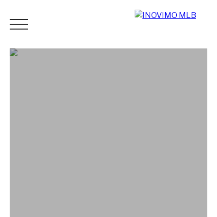
ACCUEIL
ACHETER
LOUER
ESTIMER
VENDR
Espace
Mes
ESTIMATI
vendeur
favoris
ON