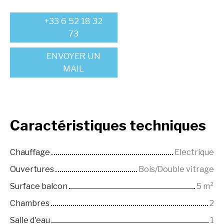
+33 6 52 18 32
73
ENVOYER UN
MAIL
Caractéristiques
techniques
Chauffage
Electrique
Ouvertures
Bois/Double vitrage
Surface balcon
5
m²
Chambres
2
Salle d'eau
1