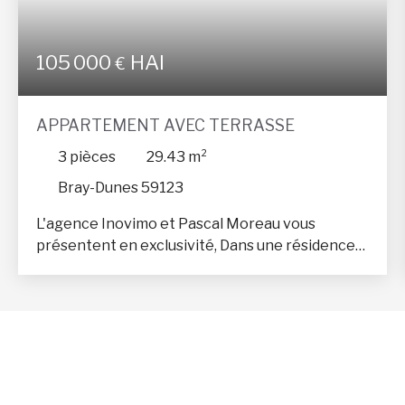
105 000
HAI
€
APPARTEMENT AVEC TERRASSE
3
pièces
29.43
m²
Bray-Dunes 59123
L'agence Inovimo et Pascal Moreau vous
présentent en exclusivité, Dans une résidence
sécurisée avec ascenseur et a deux pas de la
plage Un appartement entierement meublé
dans une résidence sécurisée avec ascenseur
Surface habitable : 29. 43 m²
Année de construction : 2014 Étage :
4ème étage sur 5 Balcon : idéal pour
profiter de l'extérieur Cuisine équipée : Coin