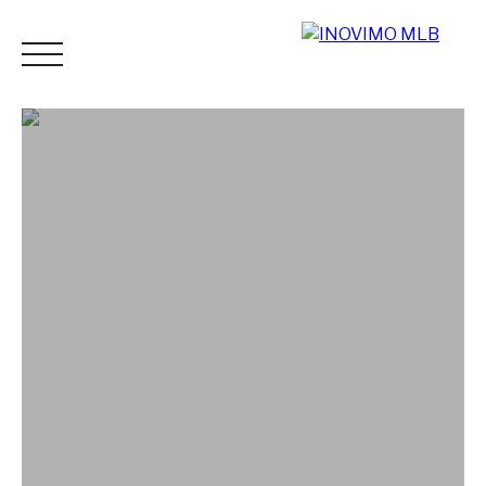
ACCUEIL
ACHETER
LOUER
ESTIMER
VENDR
Espace
Mes
ESTIMATI
vendeur
favoris
ON