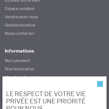
Estimez votre bien
Espace vendeur
Vendre avec nous
Gestion locative
Nous contacter
Informations
Recrutement
Nos honoraires
Mentions légales
Politique de confidentialité
LE RESPECT DE VOTRE VIE
Plan du site
PRIVÉE EST UNE PRIORITÉ
Gérer les cookies
POUR NOUS