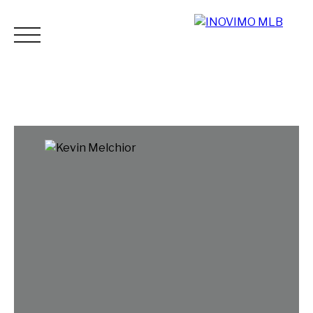
ACCUEIL
ACHETER
LOUER
ESTIMER
VENDR
Espace
Mes
ESTIMATI
vendeur
favoris
ON