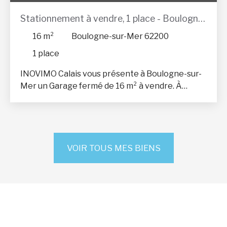
Stationnement à vendre, 1 place - Boulogne-
sur-Mer 62200
16
m²
Boulogne-sur-Mer 62200
1
place
INOVIMO Calais vous présente à Boulogne-sur-
Mer un Garage fermé de 16 m² à vendre. À
vendre, garage fermé de 16 m² à Boulogne-sur-
Mer. Idéal pour stockage ou pour stationner un
véhicule (voiture, moto... ). Non raccordé à l'eau
et à l'électricité. Bien non soumis au DPE.
Honoraires à la charge de l'acquéreur. Contact :
VOIR TOUS MES BIENS
Kevin Melchior – 06 32 64 48 54