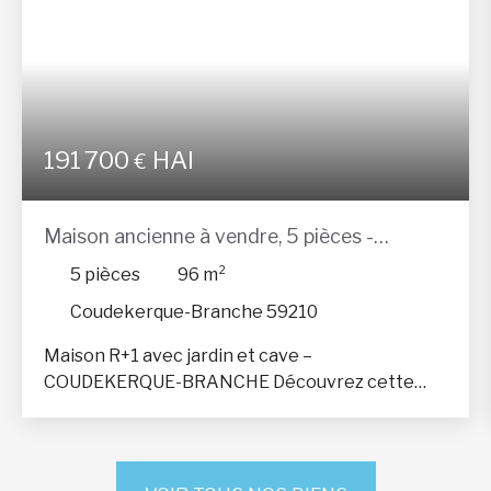
191 700
HAI
€
Maison ancienne à vendre, 5 pièces -
Coudekerque-Branche 59210
5
pièces
96
m²
Coudekerque-Branche 59210
Maison R+1 avec jardin et cave –
COUDEKERQUE-BRANCHE Découvrez cette
charmante maison mitoyenne à étage (R+1),
parfaitement entretenue et offrant un cadre de
vie agréable. Les atouts du bien : Espace nuit : 3
chambres lumineuses. Extérieur : Jardin exposé