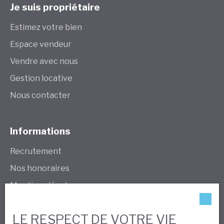
Je suis propriétaire
Estimez votre bien
Espace vendeur
Vendre avec nous
Gestion locative
Nous contacter
Informations
Recrutement
Nos honoraires
Mentions légales
Politique de confidentialité
LE RESPECT DE VOTRE VIE
Plan du site