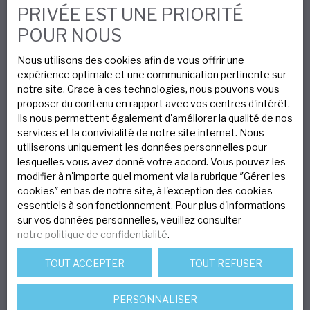
PRIVÉE EST UNE PRIORITÉ
Gérer les cookies
POUR NOUS
Propulsé par
Nous utilisons des cookies afin de vous offrir une
expérience optimale et une communication pertinente sur
notre site. Grace à ces technologies, nous pouvons vous
proposer du contenu en rapport avec vos centres d'intérêt.
Ils nous permettent également d'améliorer la qualité de nos
Nous contacter
services et la convivialité de notre site internet. Nous
utiliserons uniquement les données personnelles pour
lesquelles vous avez donné votre accord. Vous pouvez les
modifier à n'importe quel moment via la rubrique ″Gérer les
Nos agences
cookies″ en bas de notre site, à l'exception des cookies
essentiels à son fonctionnement. Pour plus d'informations
sur vos données personnelles, veuillez consulter
notre politique de confidentialité
.
TOUT ACCEPTER
TOUT REFUSER
Le blog immobilier
PERSONNALISER