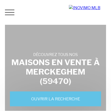
DÉCOUVREZ TOUS NOS
ACCUEIL
ACHETER
LOUER
ESTIMER
VENDR
MAISONS EN VENTE À
MERCKEGHEM
Espace
Mes
ESTIMATI
(59470)
vendeur
favoris
ON
OUVRIR LA RECHERCHE