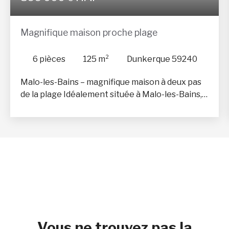
Magnifique maison proche plage
6
pièces
125
m²
Dunkerque 59240
Malo-les-Bains – magnifique maison à deux pas
de la plage Idéalement située à Malo-les-Bains,
cette maison offre un cadre de vie privilégié à
proximité immédiate de la plage. Elle se
compose d'une pièce de vie lumineuse, de 3
chambres, d’un bureau et de deux salles de bains,
le tout agencé de manière fonctionnelle et
confortable. Vous apprécierez également sa
cour ensoleillée, un espace extérieur agréable
et lumineux, parfait pour se détendre ou
recevoir. Un bien rare alliant emplacement
exceptionnel, praticité et douceur de vivre.
Vous ne trouvez pas la