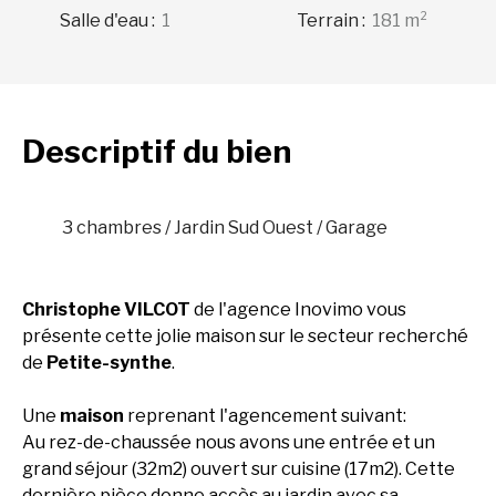
Salle d'eau
:
1
Terrain
:
181
m²
Descriptif
du bien
3 chambres / Jardin Sud Ouest / Garage
Christophe VILCOT
de l'agence Inovimo vous
présente cette jolie maison sur le secteur recherché
de
Petite-synthe
.
Une
maison
reprenant l'agencement suivant:
Au rez-de-chaussée nous avons une entrée et un
grand séjour (32m2) ouvert sur cuisine (17m2). Cette
dernière pièce donne accès au jardin avec sa