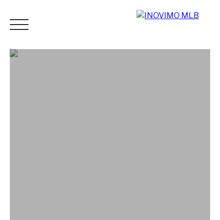
ACCUEIL
ACHETER
LOUER
ESTIMER
VENDR
Espace
Mes
ESTIMATI
vendeur
favoris
ON