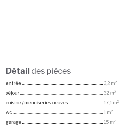
Détail
des pièces
entrée
3,2 m²
séjour
32 m²
cuisine / menuiseries neuves
17,1 m²
wc
1 m²
garage
15 m²