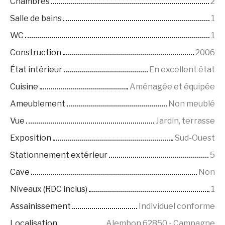
Chambres
2
Salle de bains
1
WC
1
Construction
2006
État intérieur
En excellent état
Cuisine
Aménagée et équipée
Ameublement
Non meublé
Vue
Jardin, terrasse
Exposition
Sud-Ouest
Stationnement extérieur
5
Cave
Non
Niveaux (RDC inclus)
1
Assainissement
Individuel conforme
Localisation
Alembon 62850 - Campagne