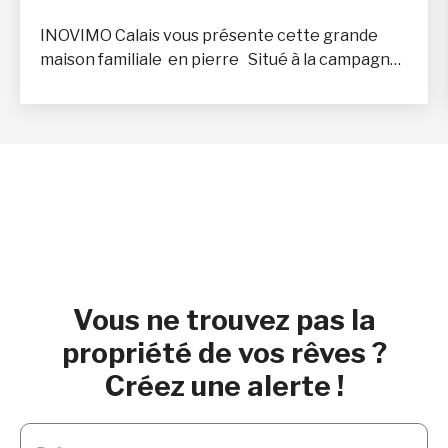
INOVIMO Calais vous présente cette grande
maison familiale en pierre Situé à la campagne
en pierre de Marquise, entièrement rénovée en
1990, avec vue dégagée sur le bois. Maison: 162
M² Superficie du terrain : 900 m² Suite
parentale au rez -de -chaussée4 chambres à
l’étage2 salles d’eau dont une avec saunaSéjour
avec cheminée ouverte feu de boisCuisine
aménagée et équipée Grenier de
stockageDépendance extérieureChauffage gaz
(bonbonne)Menuiseries bois double vitrageVMC
simple fluxCarrelage RDC/ plancher étage
Vous ne trouvez pas la
propriété de vos rêves ?
Créez une alerte !