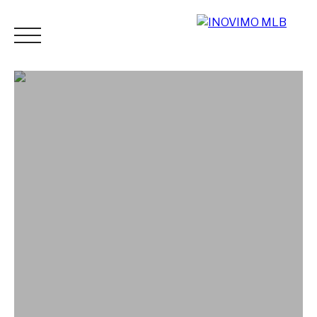
ACCUEIL
ACHETER
LOUER
ESTIMER
VENDR
Espace
Mes
ESTIMATI
vendeur
favoris
ON