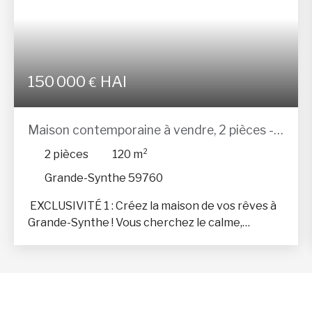
150 000
HAI
€
Maison contemporaine à vendre, 2 pièces -
Grande-Synthe 59760
2
pièces
120
m²
Grande-Synthe 59760
EXCLUSIVITÉ 1 : Créez la maison de vos rêves à
Grande-Synthe ! Vous cherchez le calme,
l'indépendance et l'opportunité de concevoir
votre intérieur de A à Z ? Ne cherchez plus
!Située dans un secteur résidentiel
particulièrement calme de Grande-Synthe,
découvrez cette superbe opportunité en clos