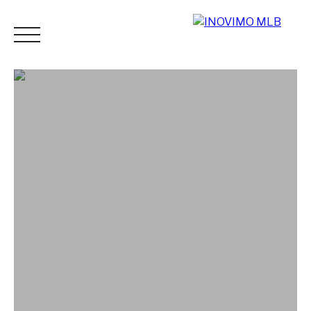
ACCUEIL
ACHETER
LOUER
ESTIMER
VENDR
Espace
Mes
ESTIMATI
vendeur
favoris
ON